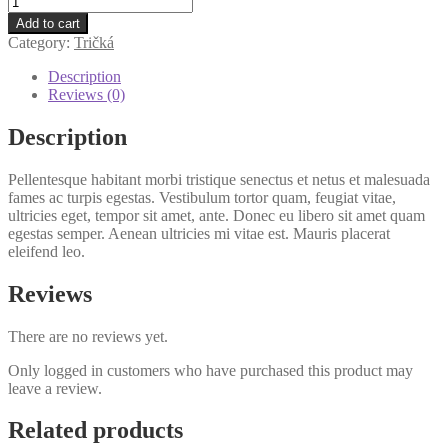
s
Add to cart
dlhým
Category:
Tričká
rukávom
quantity
Description
Reviews (0)
Description
Pellentesque habitant morbi tristique senectus et netus et malesuada
fames ac turpis egestas. Vestibulum tortor quam, feugiat vitae,
ultricies eget, tempor sit amet, ante. Donec eu libero sit amet quam
egestas semper. Aenean ultricies mi vitae est. Mauris placerat
eleifend leo.
Reviews
There are no reviews yet.
Only logged in customers who have purchased this product may
leave a review.
Related products