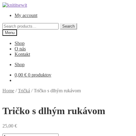
Preskočiť
Preskočiť
na
na
My account
navigáciu
obsah
Search
Search
for:
Menu
Shop
O nás
Kontakt
Shop
0,00
€
0 produktov
Home
/
Tričká
/
Tričko s dlhým rukávom
Tričko s dlhým rukávom
25,00
€
Tričko