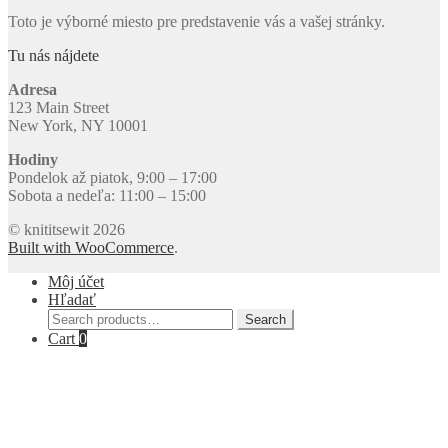
Toto je výborné miesto pre predstavenie vás a vašej stránky.
Tu nás nájdete
Adresa
123 Main Street
New York, NY 10001
Hodiny
Pondelok až piatok, 9:00 – 17:00
Sobota a nedeľa: 11:00 – 15:00
© knititsewit 2026
Built with WooCommerce
.
Môj účet
Hľadať
Search
Search
for:
Cart
0