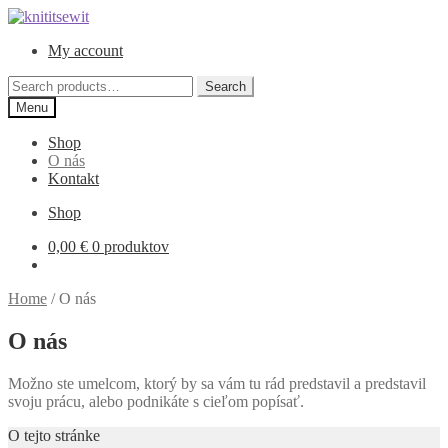
Preskočiť
Preskočiť
na
na
My account
navigáciu
obsah
Search
Search
for:
Menu
Shop
O nás
Kontakt
Shop
0,00
€
0 produktov
Home
/
O nás
O nás
Možno ste umelcom, ktorý by sa vám tu rád predstavil a predstavil
svoju prácu, alebo podnikáte s cieľom popísať.
O tejto stránke